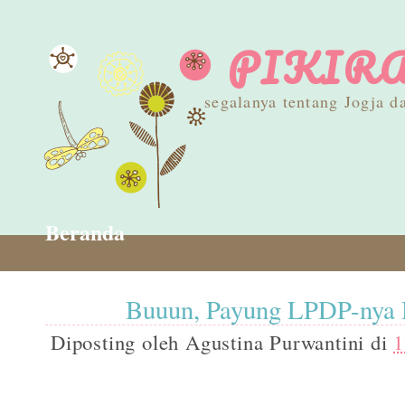
PIKIRA
segalanya tentang Jogja
Beranda
Buuun, Payung LPDP-nya 
Diposting oleh
Agustina Purwantini
di
1