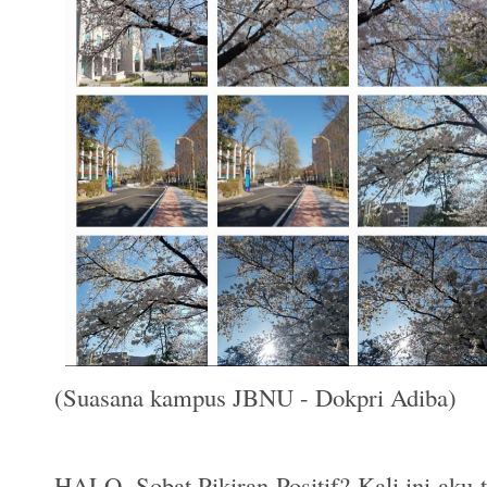
(Suasana kampus JBNU - Dokpri Adiba)
HALO, Sobat Pikiran Positif? Kali ini aku t