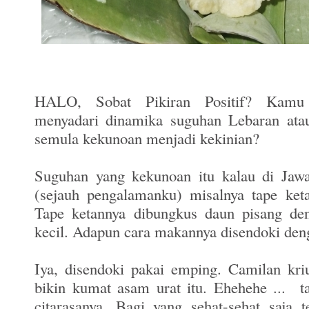
HALO, Sobat Pikiran Positif? Kamu
menyadari dinamika suguhan Lebaran atau
semula kekunoan menjadi kekinian?
Suguhan yang kekunoan itu kalau di Ja
(sejauh pengalamanku) misalnya tape ket
Tape ketannya dibungkus daun pisang den
kecil. Adapun cara makannya disendoki de
Iya, disendoki pakai emping. Camilan kri
bikin kumat asam urat itu. Ehehehe ... ta
citarasanya. Bagi yang sehat-sehat saja t