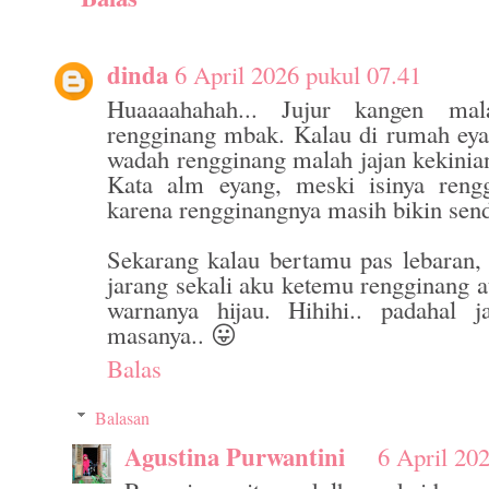
dinda
6 April 2026 pukul 07.41
Huaaaahahah... Jujur kangen ma
rengginang mbak. Kalau di rumah ey
wadah rengginang malah jajan kekinia
Kata alm eyang, meski isinya rengg
karena rengginangnya masih bikin send
Sekarang kalau bertamu pas lebaran, 
jarang sekali aku ketemu rengginang a
warnanya hijau. Hihihi.. padahal j
masanya.. 😛
Balas
Balasan
Agustina Purwantini
6 April 20