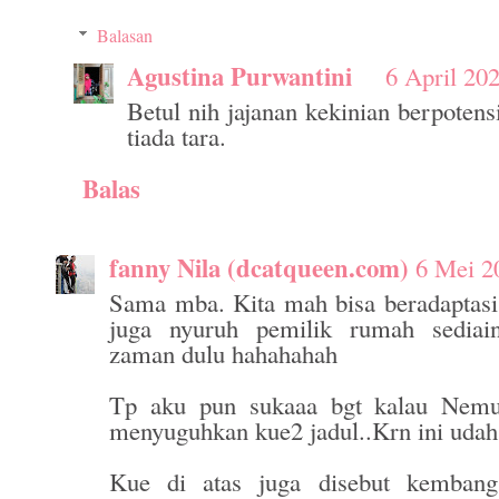
Balasan
Agustina Purwantini
6 April 20
Betul nih jajanan kekinian berpotens
tiada tara.
Balas
fanny Nila (dcatqueen.com)
6 Mei 2
Sama mba. Kita mah bisa beradaptas
juga nyuruh pemilik rumah sediain
zaman dulu hahahahah
Tp aku pun sukaaa bgt kalau Nem
menyuguhkan kue2 jadul..Krn ini udah 
Kue di atas juga disebut kembang