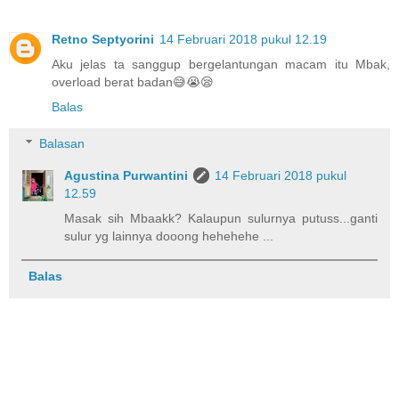
Retno Septyorini
14 Februari 2018 pukul 12.19
Aku jelas ta sanggup bergelantungan macam itu Mbak,
overload berat badan😅😭😪
Balas
Balasan
Agustina Purwantini
14 Februari 2018 pukul
12.59
Masak sih Mbaakk? Kalaupun sulurnya putuss...ganti
sulur yg lainnya dooong hehehehe ...
Balas