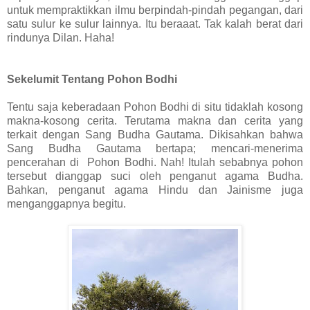
untuk mempraktikkan ilmu berpindah-pindah pegangan, dari
satu sulur ke sulur lainnya. Itu beraaat. Tak kalah berat dari
rindunya Dilan. Haha!
Sekelumit Tentang Pohon Bodhi
Tentu saja keberadaan Pohon Bodhi di situ tidaklah kosong
makna-kosong cerita. Terutama makna dan cerita yang
terkait dengan Sang Budha Gautama. Dikisahkan bahwa
Sang Budha Gautama bertapa; mencari-menerima
pencerahan di Pohon Bodhi. Nah! Itulah sebabnya pohon
tersebut dianggap suci oleh penganut agama Budha.
Bahkan, penganut agama Hindu dan Jainisme juga
menganggapnya begitu.