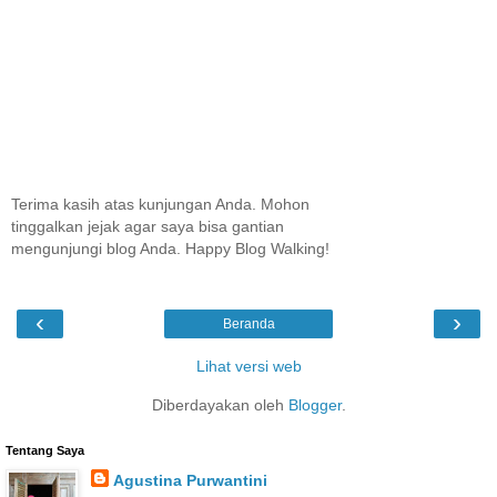
Terima kasih atas kunjungan Anda. Mohon
tinggalkan jejak agar saya bisa gantian
mengunjungi blog Anda. Happy Blog Walking!
‹
›
Beranda
Lihat versi web
Diberdayakan oleh
Blogger
.
Tentang Saya
Agustina Purwantini