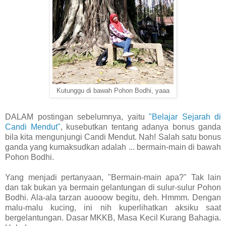
Kutunggu di bawah Pohon Bodhi, yaaa
DALAM postingan sebelumnya, yaitu
"Belajar Sejarah di
Candi Mendut"
, kusebutkan tentang adanya bonus ganda
bila kita mengunjungi Candi Mendut. Nah! Salah satu bonus
ganda yang kumaksudkan adalah ... bermain-main di bawah
Pohon Bodhi.
Yang menjadi pertanyaan, "Bermain-main apa?" Tak lain
dan tak bukan ya bermain gelantungan di sulur-sulur Pohon
Bodhi. Ala-ala tarzan auooow begitu, deh. Hmmm. Dengan
malu-malu kucing, ini nih kuperlihatkan aksiku saat
bergelantungan. Dasar MKKB, Masa Kecil Kurang Bahagia.