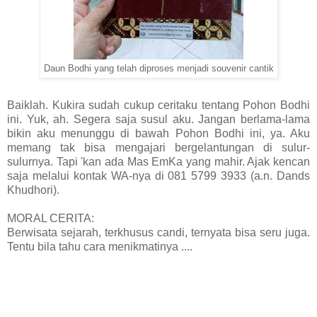
Daun Bodhi yang telah diproses menjadi souvenir cantik
Baiklah. Kukira sudah cukup ceritaku tentang Pohon Bodhi
ini. Yuk, ah. Segera saja susul aku. Jangan berlama-lama
bikin aku menunggu di bawah Pohon Bodhi ini, ya. Aku
memang tak bisa mengajari bergelantungan di sulur-
sulurnya. Tapi 'kan ada
Mas EmKa yang mahir. Ajak kencan
saja melalui kontak WA-nya di 081 5799 3933 (a.n. Dands
Khudhori).
MORAL CERITA:
Berwisata sejarah, terkhusus candi, ternyata bisa seru juga.
Tentu bila tahu cara menikmatinya ....