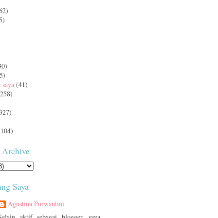
62)
5)
)
30)
5)
a saya
(41)
(258)
327)
(104)
 Archive
ang Saya
Agustina Purwantini
Selain aktif sebagai blogger, saya