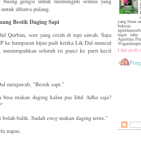
ksa buang gengsi untuk memunguti semua yang
isu untuk dibawa pulang.
ang Bestik Daging Sapi
yang biasa s
bekerja
agustinasoe
dul Qurban, sore yang cerah di tepi sawah. Saya
ingin tahu 
Agustina Pu
 ke hamparan hijau padi ketika Lik Dal muncul
@agustinapu
 menumpahkan seluruh isi panci ke parit kecil
Lihat profil
Peng
al menjawab, "Bestik sapi."
 bisa makan daging kalau pas Idul Adha saja?
?"
i bolak-balik. Sudah
eneg
makan daging terus."
la napas.