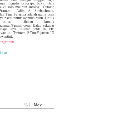
juga menulis beberapa buku. Baik
buku solo maupun antologi. Octavia
Pramono, Adiba A. Soebachman,
dan Tina Fajarina adalah nama pena
aya pakai untuk menulis buku. Untuk
 sama, silakan kontak
bachman@gmail.com. Kalau sekadar
siapa saya, silakan teliti di FB:
rwantini Twitter: @TinaFajarina IG
rwantini.
 lengkapku
ikut