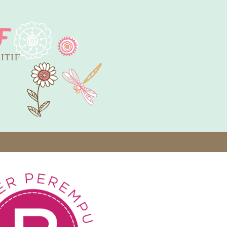
F
SITIF