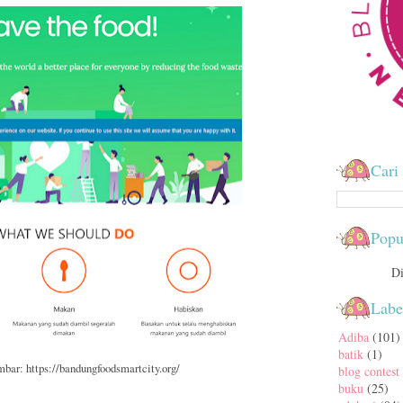
Cari 
Popu
Di
Labe
Adiba
(101)
batik
(1)
ar: https://bandungfoodsmartcity.org/
blog contest
buku
(25)