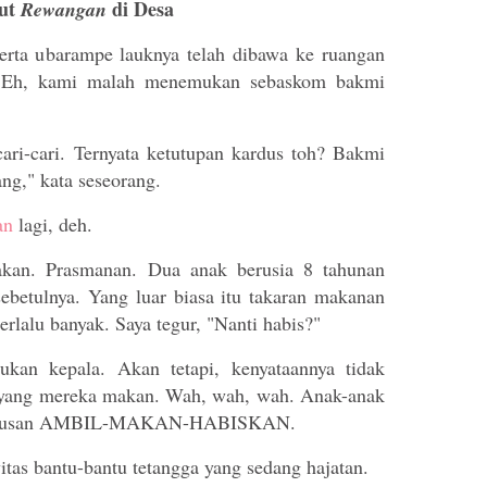
kut
di Desa
Rewangan
serta ubarampe lauknya telah dibawa ke ruangan
s. Eh, kami malah menemukan sebaskom bakmi
ari-cari. Ternyata ketutupan kardus toh? Bakmi
ng," kata seseorang.
an
lagi, deh.
akan. Prasmanan. Dua anak berusia 8 tahunan
sebetulnya. Yang luar biasa itu takaran makanan
rlalu banyak. Saya tegur, "Nanti habis?"
kan kepala. Akan tetapi, kenyataannya tidak
h yang mereka makan. Wah, wah, wah. Anak-anak
i rumusan AMBIL-MAKAN-HABISKAN.
itas bantu-bantu tetangga yang sedang hajatan.