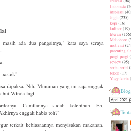
edukasi
(94)
Indonesia
(2
inspirasi
(40
Jogja
(235)
kopi
(16)
kuliner
(19)
 Mal
literasi
(156
Malioboro
(
masih ada dua pangsitnya," kata saya seraya
motivasi
(24
.
parenting al
pergi-pergi
da.
review
(95)
serba-serbi
(
tokoh
(17)
 pastel."
Yogyakarta
bisa dipaksa. Nih. Minuman yang ini saja enggak
Blog
sahut Winda lagi.
rdernya. Camilannya sudah kelebihan. Eh,
Tent
Akhirnya enggak habis toh?"
egur terkait kebiasaannya menyisakan makanan.