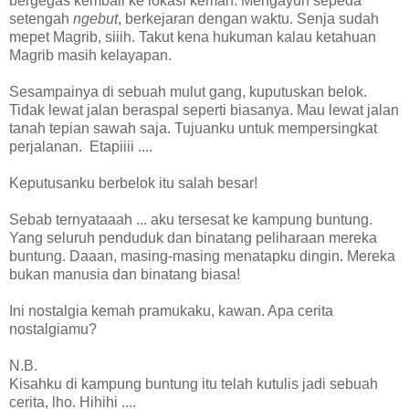
bergegas kembali ke lokasi kemah. Mengayuh sepeda
setengah
ngebut
, berkejaran dengan waktu. Senja sudah
mepet Magrib, siiih. Takut kena hukuman kalau ketahuan
Magrib masih kelayapan.
Sesampainya di sebuah mulut gang, kuputuskan belok.
Tidak lewat jalan beraspal seperti biasanya. Mau lewat jalan
tanah tepian sawah saja. Tujuanku untuk mempersingkat
perjalanan. Etapiiii ....
Keputusanku berbelok itu salah besar!
Sebab ternyataaah ... aku tersesat ke kampung buntung.
Yang seluruh penduduk dan binatang peliharaan mereka
buntung. Daaan, masing-masing menatapku dingin. Mereka
bukan manusia dan binatang biasa!
Ini nostalgia kemah pramukaku, kawan. Apa cerita
nostalgiamu?
N.B.
Kisahku di kampung buntung itu telah kutulis jadi sebuah
cerita, lho. Hihihi ....