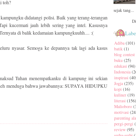
i toh?
sejak tang...
kampungku didatangi polisi. Baik yang terang-terangan
Di
api kucermati jauh lebih sering yang intel. Kasusnya
rnyata di balik kedamaian kampungkuuhh.... :(
Labe
Adiba
(101)
eluru nyasar. Semoga ke depannya tak lagi ada kasus
batik
(1)
blog contest
buku
(25)
edukasi
(94)
Indonesia
(2
inspirasi
(40
 maksud Tuhan menempatkanku di kampung ini sekian
Jogja
(235)
boleh menduga bahwa jawabannya: SUPAYA HIDUPKU
kopi
(16)
kuliner
(19)
literasi
(156
Malioboro
(
motivasi
(24
parenting al
pergi-pergi
review
(95)
serba-serbi
(