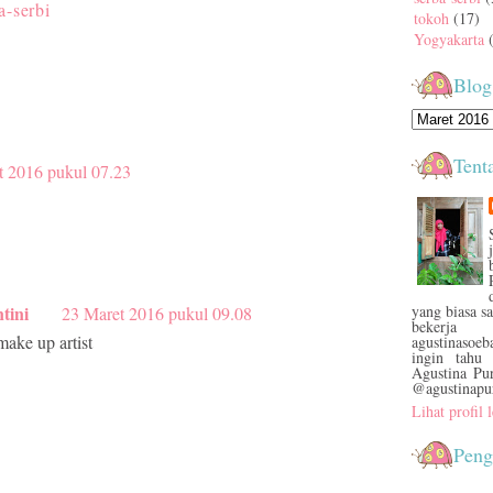
a-serbi
tokoh
(17)
Yogyakarta
Blog
Tent
t 2016 pukul 07.23
tini
yang biasa s
23 Maret 2016 pukul 09.08
bekerja
make up artist
agustinasoe
ingin tahu 
Agustina Pu
@agustinapu
Lihat profil
Peng