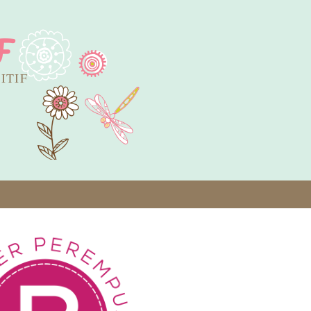
F
SITIF