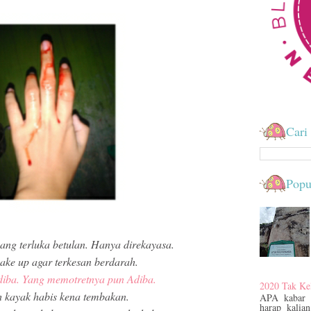
Cari 
Popu
yang terluka betulan. Hanya direkayasa.
ake up agar terkesan berdarah.
diba. Yang memotretnya pun Adiba.
2020 Tak Ke
h kayak habis kena tembakan.
APA kabar
harap kalian