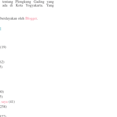
tentang Plengkung Gading yang
ada di Kota Yogyakarta. Yang
berdayakan oleh
Blogger
.
l
(19)
62)
5)
)
30)
5)
a saya
(41)
(258)
327)