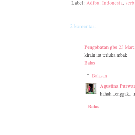
Label:
Adiba
,
Indonesia
,
serb
2 komentar:
Pengobatan gbs
23 Mare
kirain itu terluka mbak
Balas
Balasan
Agustina Purwan
hahah...enggak....
Balas