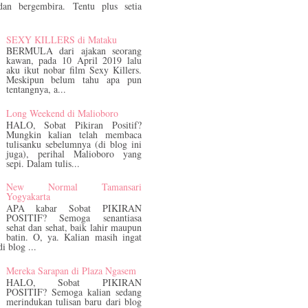
dan bergembira. Tentu plus setia
SEXY KILLERS di Mataku
BERMULA dari ajakan seorang
kawan, pada 10 April 2019 lalu
aku ikut nobar film Sexy Killers.
Meskipun belum tahu apa pun
tentangnya, a...
Long Weekend di Malioboro
HALO, Sobat Pikiran Positif?
Mungkin kalian telah membaca
tulisanku sebelumnya (di blog ini
juga), perihal Malioboro yang
sepi. Dalam tulis...
New Normal Tamansari
Yogyakarta
APA kabar Sobat PIKIRAN
POSITIF? Semoga senantiasa
sehat dan sehat, baik lahir maupun
batin. O, ya. Kalian masih ingat
di blog ...
Mereka Sarapan di Plaza Ngasem
HALO, Sobat PIKIRAN
POSITIF? Semoga kalian sedang
merindukan tulisan baru dari blog