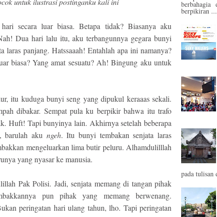
cok untuk ilustrasi postinganku kali ini
berbahagia 
berpikiran ...
ari secara luar biasa. Betapa tidak? Biasanya aku
Nah! Dua hari lalu itu, aku terbangunnya gegara bunyi
ta laras panjang. Hatssaaah! Entahlah apa ini namanya?
uar biasa? Yang amat sesuatu? Ah! Bingung aku untuk
dur, itu kuduga bunyi seng yang dipukul keraaas sekali.
pah dibakar. Sempat pula ku berpikir bahwa itu trafo
ak. Huft! Tapi bunyinya lain. Akhirnya setelah beberapa
h, barulah aku
ngeh
. Itu bunyi tembakan senjata laras
mbakkan mengeluarkan lima butir peluru. Alhamdulilllah
lurunya yang nyasar ke manusia.
pada tulisan 
lah Pak Polisi. Jadi, senjata memang di tangan pihak
mbakkannya pun pihak yang memang berwenang.
kan peringatan hari ulang tahun, lho. Tapi peringatan