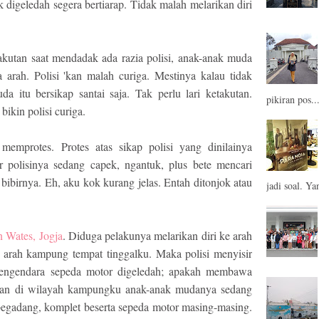
digeledah segera bertiarap. Tidak malah melarikan diri
akutan saat mendadak ada razia polisi, anak-anak muda
 arah. Polisi 'kan malah curiga. Mestinya kalau tidak
a itu bersikap santai saja. Tak perlu lari ketakutan.
pikiran pos..
bikin polisi curiga.
memprotes. Protes atas sikap polisi yang dinilainya
 polisinya sedang capek, ngantuk, plus bete mencari
bibirnya. Eh, aku kok kurang jelas. Entah ditonjok atau
jadi soal. Yan
n Wates, Jogja
. Diduga pelakunya melarikan diri ke arah
ke arah kampung tempat tinggalku. Maka polisi menyisir
 pengendara sepeda motor digeledah; apakah membawa
tulan di wilayah kampungku anak-anak mudanya sedang
begadang, komplet beserta sepeda motor masing-masing.