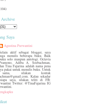
(104)
 Archive
ang Saya
Agustina Purwantini
Selain aktif sebagai blogger, saya
juga menulis beberapa buku. Baik
buku solo maupun antologi. Octavia
Pramono, Adiba A. Soebachman,
dan Tina Fajarina adalah nama pena
aya pakai untuk menulis buku. Untuk
 sama, silakan kontak
bachman@gmail.com. Kalau sekadar
siapa saya, silakan teliti di FB:
rwantini Twitter: @TinaFajarina IG
rwantini.
 lengkapku
ikut