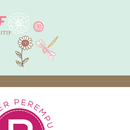
F
SITIF