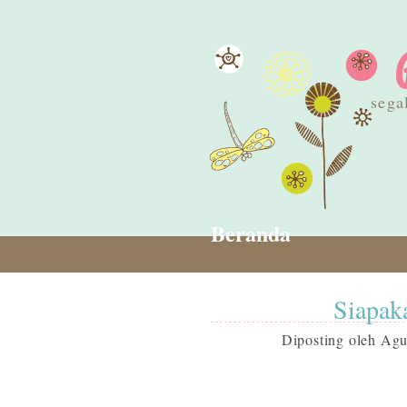
sega
Beranda
Siapaka
Diposting oleh
Agu