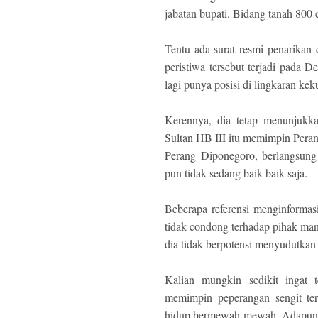
jabatan bupati. Bidang tanah 800 
Tentu ada surat resmi penarikan
peristiwa tersebut terjadi pada D
lagi punya posisi di lingkaran kek
Kerennya, dia tetap menunjukka
Sultan HB III itu memimpin Peran
Perang Diponegoro, berlangsung 
pun tidak sedang baik-baik saja.
Beberapa referensi menginform
tidak condong terhadap pihak ma
dia tidak berpotensi menyudutkan
Kalian mungkin sedikit ingat 
memimpin peperangan sengit ter
hidup bermewah-mewah. Adapun S