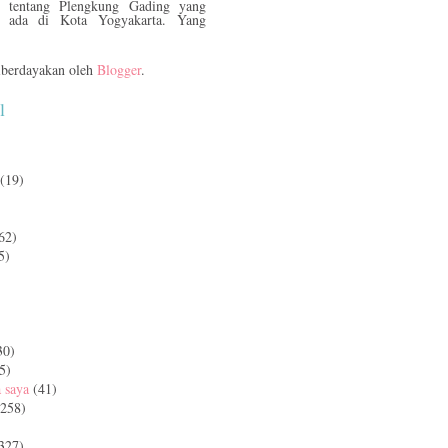
tentang Plengkung Gading yang
ada di Kota Yogyakarta. Yang
berdayakan oleh
Blogger
.
l
(19)
62)
5)
)
30)
5)
a saya
(41)
(258)
327)