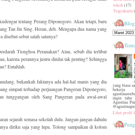
tokoh
(17)
Yogyakarta
 kudengar tentang Perang Diponegoro. Akan tetapi, baru
Blog
tang Tan Jin Sing. Heran, deh. Mengapa dua nama yang
a disebut-sebut salah satunya?
Tent
erdarah Tionghoa Peranakan? Atau, sebab dia terlibat
u, karena perannya justru dinilai tak penting? Sehingga
an? Entahlah.
undang, bukankah faktanya ada hal-hal manis yang dia
yang biasa s
ng simpati terhadap perjuangan Pangeran Diponegoro,
bekerja
agustinasoe
kan tunggangan oleh Sang Pangeran pada awal-awal
ingin tahu 
Agustina Pu
@agustinapu
Lihat profil
jaran sejarah semasa sekolah dulu. Jangan-jangan dahulu
Peng
anya diriku saja yang lupa. Tolong sampaikan di kolom