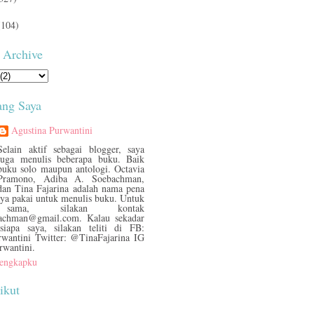
(104)
 Archive
ang Saya
Agustina Purwantini
Selain aktif sebagai blogger, saya
juga menulis beberapa buku. Baik
buku solo maupun antologi. Octavia
Pramono, Adiba A. Soebachman,
dan Tina Fajarina adalah nama pena
aya pakai untuk menulis buku. Untuk
 sama, silakan kontak
bachman@gmail.com. Kalau sekadar
siapa saya, silakan teliti di FB:
rwantini Twitter: @TinaFajarina IG
rwantini.
 lengkapku
ikut