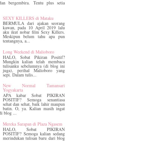
dan bergembira. Tentu plus setia
SEXY KILLERS di Mataku
BERMULA dari ajakan seorang
kawan, pada 10 April 2019 lalu
aku ikut nobar film Sexy Killers.
Meskipun belum tahu apa pun
tentangnya, a...
Long Weekend di Malioboro
HALO, Sobat Pikiran Positif?
Mungkin kalian telah membaca
tulisanku sebelumnya (di blog ini
juga), perihal Malioboro yang
sepi. Dalam tulis...
New Normal Tamansari
Yogyakarta
APA kabar Sobat PIKIRAN
POSITIF? Semoga senantiasa
sehat dan sehat, baik lahir maupun
batin. O, ya. Kalian masih ingat
di blog ...
Mereka Sarapan di Plaza Ngasem
HALO, Sobat PIKIRAN
POSITIF? Semoga kalian sedang
merindukan tulisan baru dari blog