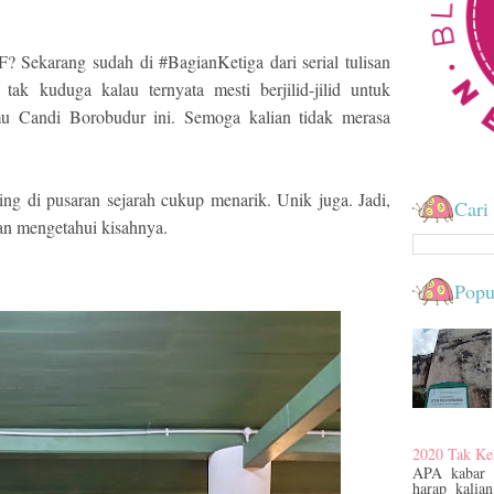
ekarang sudah di #BagianKetiga dari serial tulisan
ak kuduga kalau ternyata mesti berjilid-jilid untuk
 Candi Borobudur ini. Semoga kalian tidak merasa
ing di pusaran sejarah cukup menarik. Unik juga. Jadi,
Cari 
an mengetahui kisahnya.
Popu
2020 Tak Ke
APA kabar
harap kalian