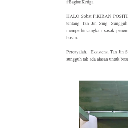
#BagianKetiga
HALO Sobat PlKIRAN POSITIF? S
tentang Tan Jin Sing. Sungguh t
memperbincangkan sosok penemu
bosan.
Percayalah. Eksistensi Tan Jin S
sungguh tak ada alasan untuk bos