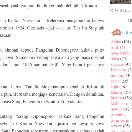
cacah jatahnya pun ditarik kembali oleh pihak kraton.
sejak tang...
 dari Kraton Yogyakarta. Referensi menyebutkan bahwa
Di
esember 1824. Otomatis sejak saat itu, Tan Jin Sing tak
Labe
uasaan.
Adiba
(101)
batik
(1)
n simpati kepada Pangeran Diponegoro tatkala putra
blog contest
g Jawa. Sementara Perang Jawa atau yang biasa disebut
buku
(25)
dari tahun 1825 sampai 1830. Yang berarti posisinya
edukasi
(94)
Indonesia
(2
inspirasi
(40
Jogja
(235)
asikan bahwa Tan Jin Sing mampu menahan diri untuk
kopi
(16)
kuliner
(19)
na pun. Berusaha menjaga kenetralan. Dengan demikian,
literasi
(156
 posisi Sang Pangeran di Kraton Yogyakarta.
Malioboro
(
motivasi
(24
parenting al
tentang Perang Diponegoro. Tatkala Sang Pangeran
pergi-pergi
sebut, di Kraton Yogyakarta justru berlangsung gaya
review
(95)
ang Pangeran sebenarnya termasuk pula sebagai salah
serba-serbi
(