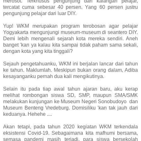
merosot. Terkhusus pengunjung dari kalangan pelajar,
tercatat cuma sebesar 40 persen. Yang 60 persen justru
pengunjung pelajar dari luar DIY.
Yup! WKM merupakan program terobosan agar pelajar
Yogyakarta mengunjungi museum-museum di seantero DIY.
Demi lebih mengenali sejarah kota mereka sendiri. Aneh
banget 'kan ya kalau kita sampai tidak paham sama sekali,
dengan kota yang kita tinggali?
Sejauh pengetahuanku, WKM ini berjalan lancar dari tahun
ke tahun. Maklumlah. Meskipun bukan orang dalam, Adiba
kesayanganku pernah dua kali mengikutinya.
Selain itu pada tiap awal tahun ajaran baru, aku kerap
melihat rombongan siswa SD, SMP, maupun SMA/SMK
melakukan kunjungan ke Museum Negeri Sonobudoyo dan
Museum Benteng Vredeburg. Domisiliku 'kan tak jauh dari
keduanya. Hehehe ....
Akan tetapi, pada tahun 2020 kegiatan WKM terkendala
eksistensi Covid-19. Sebagaimana kita mafhumi bersama,
semasa pandemi masih terjadi, para siswa bersekolah