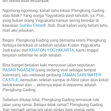
diri sebab tidak terdampak.
Ngomong-ngomong, kalian tahu lokasi Plengkung Gading
atau tidak? Yang warga Yogyakarta pasti tahulah, ya. Pun,
yang bukan orang Yogyakarta namun sering beredar di
kawasan
Sumbu Fìlosofi
. Nah. Buat kalian yang belum tahu,
mari aku jelaskan.
Begini. Plengkung Gading yang bernama resmi Plengkung
Nirbaya berlokasi di sebelah selatan Kraton Yogyakarta.
Jadi kalau dari
KRATON YOGYAKARTA
, kamu tinggal
berjalan sebentar ke arah selatan.
Bisa banget berjalan kaki menyusuri jalan seputaran
PASAR NGASEM
(yang sedang viral sebagai tempat
kulineran), lalu melewati gerbang
TAMAN SARI WATER
CASTLE,
kemudian setelah sampai di Alkid (alun alun kidul)
belok kanan dan ... akhirnya tepat di depanmu adalah
Plengkung Gading.
Sebelum ditutup total, Plengkung Gading termasuk rute
jalan yang ramai. Betapa tidak ramai? Plengkung Gading
'kan menjadi semacam jalan pintas bagi warga yang