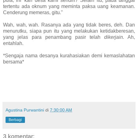
pula, ini 'kan desa kami sendiri? Selain itu, pada tanggal
tertentu ada oknum yang meminta paksa uang keamanan.
Cenderung memeras, gitu."
Wah, wah, wah. Rasanya ada yang tidak beres, deh. Dan
menurutku, siapa pun itu yang melakukan ketidakberesan,
yang jelas para penambang pasir telah
dikerjain.
Ah,
entahlah.
*Sengaja nama desanya kurahasiakan demi kemaslahatan
bersama*
Agustina Purwantini
di
7:30:00 AM
Berbagi
3 komentar: