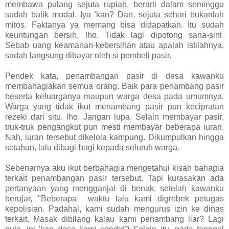
membawa pulang sejuta rupiah, berarti dalam seminggu
sudah balik modal. Iya 'kan? Dan, sejuta sehari bukanlah
mitos. Faktanya ya memang bisa didapatkan. Itu sudah
keuntungan bersih, lho. Tidak lagi dipotong sana-sini.
Sebab uang keamanan-kebersihan atau apalah istilahnya,
sudah langsung dibayar oleh si pembeli pasir.
Pendek kata, penambangan pasir di desa kawanku
membahagiakan semua orang. Baik para penambang pasir
beserta keluarganya maupun warga desa pada umumnya.
Warga yang tidak ikut menambang pasir pun kecipratan
rezeki dari situ, lho. Jangan lupa. Selain membayar pasir,
truk-truk pengangkut pun mesti membayar beberapa iuran.
Nah, iuran tersebut dikelola kampung. Dikumpulkan hingga
setahun, lalu dibagi-bagi kepada seluruh warga.
Sebenarnya aku ikut berbahagia mengetahui kisah bahagia
terkait penambangan pasir tersebut. Tapi kurasakan ada
pertanyaan yang mengganjal di benak, setelah kawanku
berujar, "Beberapa waktu lalu kami digrebek petugas
kepolisian. Padahal, kami sudah mengurus izin ke dinas
terkait. Masak dibilang kalau kami penambang liar? Lagi