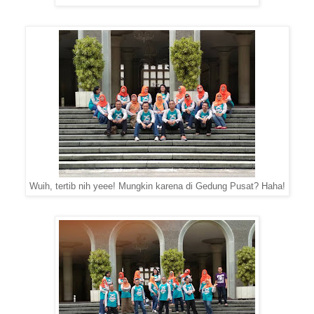
Wuih, tertib nih yeee! Mungkin karena di Gedung Pusat? Haha!