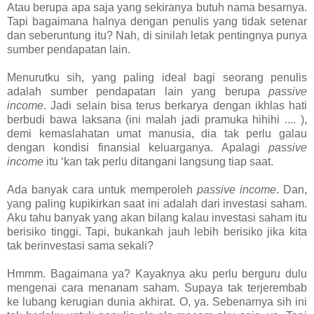
Atau berupa apa saja yang sekiranya butuh nama besarnya.
Tapi bagaimana halnya dengan penulis yang tidak setenar
dan seberuntung itu? Nah, di sin
ilah letak pentingnya punya
sumber pendapatan lain.
Menurutku sih, yang paling ideal bagi seorang penulis
adalah sumber pendapatan lain yang berupa
passive
income
. Jadi selain bisa terus berkarya dengan ikhlas hati
berbudi bawa laksana (ini malah jadi pramuka hihihi .... ),
demi kemaslahatan umat manusia, dia tak perlu galau
dengan kondisi finansial keluarganya. Apalagi
passive
income
itu ‘kan tak perlu ditangani langsung tiap saat.
Ada banyak cara untuk memperoleh
passive income
. Dan,
yang paling kupikirkan saat ini adalah dari investasi saham.
Aku tahu banyak yang akan bilang kalau investasi saham itu
berisiko tinggi. Tapi, bukankah jauh lebih berisiko jika kita
tak berinvestasi sama sekali?
Hmmm. Bagaimana ya? Kayaknya aku perlu berguru dulu
mengenai cara menanam saham. Supaya tak terjerembab
ke lubang kerugian dunia akhirat. O, ya. Sebenarnya sih ini