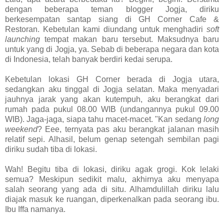
dengan beberapa teman blogger Jogja, diriku
berkesempatan santap siang di GH Corner Cafe &
Restoran. Kebetulan kami diundang untuk menghadiri
soft
launching
tempat makan baru tersebut. Maksudnya baru
untuk yang di Jogja, ya. Sebab di beberapa negara dan kota
di Indonesia, telah banyak berdiri kedai serupa.
Kebetulan lokasi GH Corner berada di Jogja utara,
sedangkan aku tinggal di Jogja selatan. Maka menyadari
jauhnya jarak yang akan kutempuh, aku berangkat dari
rumah pada pukul 08.00 WIB (undangannya pukul 09.00
WIB). Jaga-jaga, siapa tahu macet-macet. "Kan sedang
long
weekend
? Eee, ternyata pas aku berangkat jalanan masih
relatif sepi. Alhasil, belum genap setengah sembilan pagi
diriku sudah tiba di lokasi.
Wah! Begitu tiba di lokasi, diriku agak grogi. Kok lelaki
semua? Meskipun sedikit malu, akhirnya aku menyapa
salah seorang yang ada di situ. Alhamdulillah diriku lalu
diajak masuk ke ruangan, diperkenalkan pada seorang ibu.
Ibu Iffa namanya.