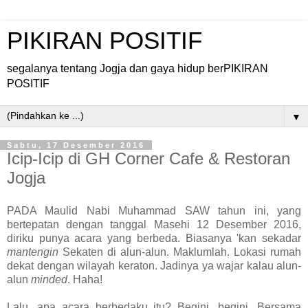
PIKIRAN POSITIF
segalanya tentang Jogja dan gaya hidup berPIKIRAN
POSITIF
▼
Sabtu, 17 Desember 2016
Icip-Icip di GH Corner Cafe & Restoran
Jogja
PADA Maulid Nabi Muhammad SAW tahun ini, yang
bertepatan dengan tanggal Masehi 12 Desember 2016,
diriku punya acara yang berbeda. Biasanya 'kan sekadar
mantengin
Sekaten di alun-alun. Maklumlah. Lokasi rumah
dekat dengan wilayah keraton. Jadinya ya wajar kalau alun-
alun
minded
. Haha!
Lalu, apa acara berbedaku itu? Begini, begini. Bersama