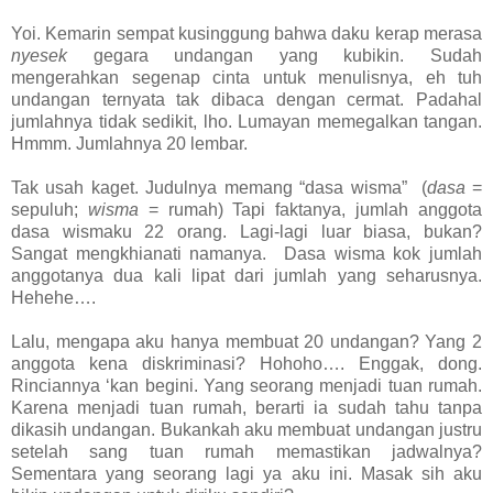
Yoi. Kemarin sempat kusinggung bahwa daku kerap merasa
nyesek
gegara undangan yang kubikin. Sudah
mengerahkan segenap cinta untuk menulisnya, eh tuh
undangan ternyata tak dibaca dengan cermat. Padahal
jumlahnya tidak sedikit, lho. Lumayan memegalkan tangan.
Hmmm. Jumlahnya 20 lembar.
Tak usah kaget. Judulnya memang “dasa wisma”
(
dasa
=
sepuluh;
wisma
= rumah) Tapi faktanya, jumlah anggota
dasa wismaku 22 orang. Lagi-lagi luar biasa, bukan?
Sangat mengkhianati namanya.
Dasa wisma kok jumlah
anggotanya dua kali lipat dari jumlah yang seharusnya.
Hehehe….
Lalu, mengapa aku hanya membuat 20 undangan? Yang 2
anggota kena diskriminasi? Hohoho…. Enggak, dong.
Rinciannya ‘kan begini. Yang seorang menjadi tuan rumah.
Karena menjadi tuan rumah, berarti ia sudah tahu tanpa
dikasih undangan. Bukankah aku membuat undangan justru
setelah sang tuan rumah memastikan jadwalnya?
Sementara yang seorang lagi ya aku ini. Masak sih aku