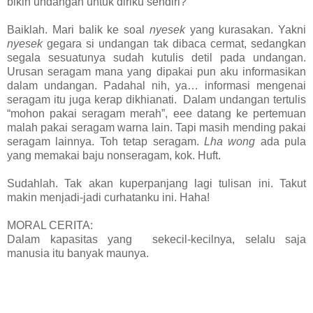
bikin undangan untuk diriku sendiri?
Baiklah. Mari balik ke soal
nyesek
yang kurasakan. Yakni
nyesek
gegara si undangan tak dibaca cermat, sedangkan
segala sesuatunya sudah kutulis detil pada undangan.
Urusan seragam mana yang dipakai pun aku informasikan
dalam undangan. Padahal nih, ya… informasi mengenai
seragam itu juga kerap dikhianati.
Dalam undangan tertulis
“mohon pakai seragam merah”, eee datang ke pertemuan
malah pakai seragam warna lain. Tapi masih mending pakai
seragam lainnya. Toh tetap seragam.
Lha wong
ada pula
yang memakai baju nonseragam, kok. Huft.
Sudahlah. Tak akan kuperpanjang lagi tulisan ini. Takut
makin menjadi-jadi curhatanku ini. Haha!
MORAL CERITA:
Dalam kapasitas yang
sekecil-kecilnya, selalu saja
manusia itu banyak maunya.