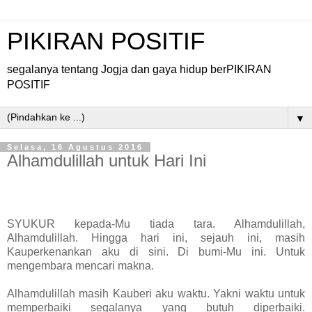
PIKIRAN POSITIF
segalanya tentang Jogja dan gaya hidup berPIKIRAN
POSITIF
▼
Selasa, 16 Agustus 2016
Alhamdulillah untuk Hari Ini
SYUKUR kep
ada-Mu tiada tara.
Alh
amdulillah,
Alh
amdulillah. Hingga hari ini, sejauh ini, masih
Kauperkenankan aku di sini. Di bumi-Mu ini. Untuk
mengembara mencari makna.
Alh
amdulillah masih Kauberi aku waktu. Yakni waktu untuk
memperbaiki seg
alanya yang butuh diperbaiki.