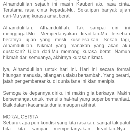
A
lhamdulillah sejauh ini masih Kauberi aku rasa cinta.
Terut
ama rasa cinta kepada-Mu. Sekalipun banyak ujian
dari-Mu yang kurasa amat berat.
Alh
amdulillah,
Alh
amdulillah. Tak sampai diri ini
menggugat-Mu. Mempertanyakan ke
adilan-Mu tersebab
beratnya ujian yang mesti kuselesaikan. Sekali lagi,
A
lhamdulillah. Nikmat yang manakah yang ak
an aku
dustakan? Ujian dari-Mu memang kurasa berat. Namun
hikmah dari semuanya, akhirnya kurasa nikmat.
Iya,
A
lhamdulillah untuk hari ini. Hari ini secara formal
hitungan manusia, bilangan usiaku bertambah. Yang berarti,
jatah pengembaraanku di dunia fana ini kian menipis.
Semoga ke depannya diriku ini makin gila berkarya. Makin
bersemangat untuk menulis hal-hal yang super bermanfaat.
Baik dalam kacamata dunia maupun akhirat.
MOR
AL CERIT
A:
Seburuk
apa pun kondisi yang kita rasakan, sangat t
ak patut
bila kita sampai mempertanyakan keadilan-Nya....