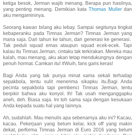
ketiga besok, Jerman wajib menang. Berapa pun hasilnya,
yang penting menang. Demikian kata
Thomas Muller
dan
aku mengamininya.
Seorang kawan bilang aku lebay. Sampai segitunya tingkat
kebaperanku pada Timnas Jerman? Timnas Jerman yang
mana saja. Dari tahun ke tahun, dari generasi ke generasi.
Tak peduli squad emas ataupun squad ecek-ecek. Tapi
kalau itu Timnas Jerman, cintaku tak terkirakan. Mereka mau
kalah, mau menang, aku akan tetap mendukungnya dengan
penuh hormat. Camkan itu! #Wuih, fans garis keras!
Bagi Anda yang tak punya minat sama sekali terhadap
sepakbola, tentu sulit menerima sikapku itu.Bagi Anda
pecinta sepakbola tapi pembenci Timnas Jerman, tentu
berpikir bahwa aku konyol. Ih! Tak usah menganggapku
aneh, deh. Biasa saja. Ini toh sama saja dengan kesukaan
Anda kepada suatu hal yang lainnya.
Ah, sudahlah. Mau menulis apa sebenarnya aku ini? Kacau,
kacau. Pekerjaan yang belum kelar, kick off yang makin
dekat, performa Timnas Jerman di Euro 2016 yang belum