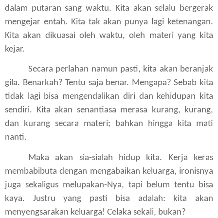
dalam putaran sang waktu. Kita akan selalu bergerak
mengejar entah. Kita tak akan punya lagi ketenangan.
Kita akan dikuasai oleh waktu, oleh materi yang kita
kejar.
Secara perlahan namun pasti, kita akan beranjak
gila. Benarkah? Tentu saja benar. Mengapa? Sebab kita
tidak lagi bisa mengendalikan diri dan kehidupan kita
sendiri. Kita akan senantiasa merasa kurang, kurang,
dan kurang secara materi; bahkan hingga kita mati
nanti.
Maka akan sia-sialah hidup kita. Kerja keras
membabibuta dengan mengabaikan keluarga, ironisnya
juga sekaligus melupakan-Nya, tapi belum tentu bisa
kaya. Justru yang pasti bisa adalah: kita akan
menyengsarakan keluarga! Celaka sekali, bukan?