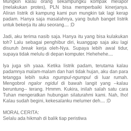
Mungkin kalau orang sekampungku kompak melapor
(melakukan protes), PLN bisa memperbaiki kinerjanya.
Aliran listrik di kampung kami pun mungkin tak lagi kerap
padam. Hanya saja masalahnya, yang butuh banget listrik
untuk bekerja itu aku seorang.... :D
Jadi, aku terima nasib saja. Hanya itu yang bisa kulakukan
toh? Lalu sebagai penghibur diri, kuanggap saja aku lagi
disuruh
break
kerja oleh-Nya. Supaya lebih awal tidur,
supaya tidak melulu di depan komputer. Hehehehe....
Iya juga sih yaaa. Ketika listrik padam, terutama kalau
padamnya malam-malam dan hari tidak hujan, aku dan para
tetangga lebih suka
ngumpul-ngumpul
di luar rumah.
Mengobrol
ngalor ngidul
di bawah langit yang --kalau
beruntung-- terang. Hmmm. Kukira, inilah salah satu cara
Tuhan mengeratkan hubungan silaturahmi kami. Nah, lho!
Kalau sudah begini, kekesalanku melumer deh.... :D
MORAL CERITA:
Selalu ada hikmah di balik tiap peristiwa