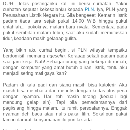
DUH! Jelas postinganku kali ini berisi curhatan. Yakni
curhatan seputar kekesalanku kepada
PLN
. Iya, PLN yang
Perusahaan Listrik Negara itu. Gila bangeeet. Kemarin listrik
padam tiada tara sejak pukul 14.00 WIB hingga pukul
entahlah.... pokoknya malam baru nyala. Sementara pada
pukul sembilan malam lebih, saat aku sudah memutuskan
tidur, keadaan masih gelaaap gulita.
Yang bikin aku curhat begini, si PLN wilayah tempatku
berdomisili memang
ngeselin.
Keraaap sekali padam pada
saat jam kerja. Nah! Sebagai orang yang bekerja di rumah,
dengan komputer yang amat butuh aliran listrik, tentu aku
menjadi sering mati gaya 'kan?
Padam di kala pagi dan siang masih bisa kutolerir. Aku
masih bisa membaca dan menulis dengan kertas plus pena
dengan nyaman. Hari toh masih terang (kecuali lagi
mendung gelap sih). Tapi bila pemadamannya dari
pagi/siang hingga malam, itu rumit persoalannya. Enggak
nyaman deh baca atau nulis pakai lilin. Sekalipun pakai
lampu darurat, kenyamanan itu pun tak ada.