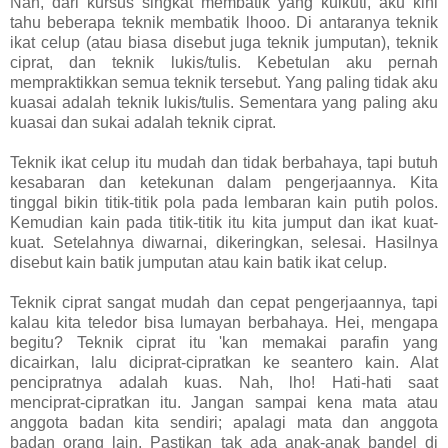
Nah, dari kursus singkat membatik yang kuikuti, aku kini
tahu beberapa teknik membatik lhooo. Di antaranya teknik
ikat celup (atau biasa disebut juga teknik jumputan), teknik
ciprat, dan teknik lukis/tulis. Kebetulan aku pernah
mempraktikkan semua teknik tersebut. Yang paling tidak aku
kuasai adalah teknik lukis/tulis. Sementara yang paling aku
kuasai dan sukai adalah teknik ciprat.
Teknik ikat celup itu mudah dan tidak berbahaya, tapi butuh
kesabaran dan ketekunan dalam pengerjaannya. Kita
tinggal bikin titik-titik pola pada lembaran kain putih polos.
Kemudian kain pada titik-titik itu kita jumput dan ikat kuat-
kuat. Setelahnya diwarnai, dikeringkan, selesai. Hasilnya
disebut kain batik jumputan atau kain batik ikat celup.
Teknik ciprat sangat mudah dan cepat pengerjaannya, tapi
kalau kita teledor bisa lumayan berbahaya. Hei, mengapa
begitu? Teknik ciprat itu 'kan memakai parafin yang
dicairkan, lalu diciprat-cipratkan ke seantero kain. Alat
pencipratnya adalah kuas. Nah, lho! Hati-hati saat
menciprat-cipratkan itu. Jangan sampai kena mata atau
anggota badan kita sendiri; apalagi mata dan anggota
badan orang lain. Pastikan tak ada anak-anak bandel di