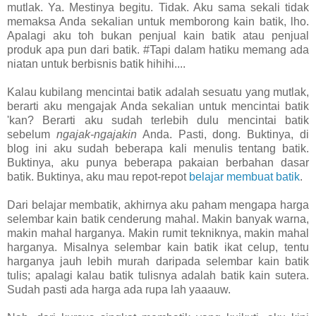
mutlak. Ya. Mestinya begitu. Tidak. Aku sama sekali tidak
memaksa Anda sekalian untuk memborong kain batik, lho.
Apalagi aku toh bukan penjual kain batik atau penjual
produk apa pun dari batik. #Tapi dalam hatiku memang ada
niatan untuk berbisnis batik hihihi....
Kalau kubilang mencintai batik adalah sesuatu yang mutlak,
berarti aku mengajak Anda sekalian untuk mencintai batik
'kan? Berarti aku sudah terlebih dulu mencintai batik
sebelum
ngajak-ngajakin
Anda. Pasti, dong. Buktinya, di
blog ini aku sudah beberapa kali menulis tentang batik.
Buktinya, aku punya beberapa pakaian berbahan dasar
batik. Buktinya, aku mau repot-repot
belajar membuat batik
.
Dari belajar membatik, akhirnya aku paham mengapa harga
selembar kain batik cenderung mahal. Makin banyak warna,
makin mahal harganya. Makin rumit tekniknya, makin mahal
harganya. Misalnya selembar kain batik ikat celup, tentu
harganya jauh lebih murah daripada selembar kain batik
tulis; apalagi kalau batik tulisnya adalah batik kain sutera.
Sudah pasti ada harga ada rupa lah yaaauw.