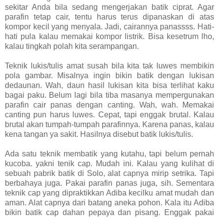
sekitar Anda bila sedang mengerjakan batik ciprat. Agar
parafin tetap cair, tentu harus terus dipanaskan di atas
kompor kecil yang menyala. Jadi, cairannya panassss. Hati-
hati pula kalau memakai kompor listrik. Bisa kesetrum lho,
kalau tingkah polah kita serampangan.
Teknik lukis/tulis amat susah bila kita tak luwes membikin
pola gambar. Misalnya ingin bikin batik dengan lukisan
dedaunan. Wah, daun hasil lukisan kita bisa terlihat kaku
bagai paku. Belum lagi bila tiba masanya mempergunakan
parafin cair panas dengan canting. Wah, wah. Memakai
canting pun harus luwes. Cepat, tapi enggak brutal. Kalau
brutal akan tumpah-tumpah parafinnya. Karena panas, kalau
kena tangan ya sakit. Hasilnya disebut batik lukis/tulis.
Ada satu teknik membatik yang kutahu, tapi belum pernah
kucoba. yakni tenik cap. Mudah ini. Kalau yang kulihat di
sebuah pabrik batik di Solo, alat capnya mirip setrika. Tapi
berbahaya juga. Pakai parafin panas juga, sih. Sementara
teknik cap yang dipraktikkan Adiba kecilku amat mudah dan
aman. Alat capnya dari batang aneka pohon. Kala itu Adiba
bikin batik cap dahan pepaya dan pisang. Enggak pakai