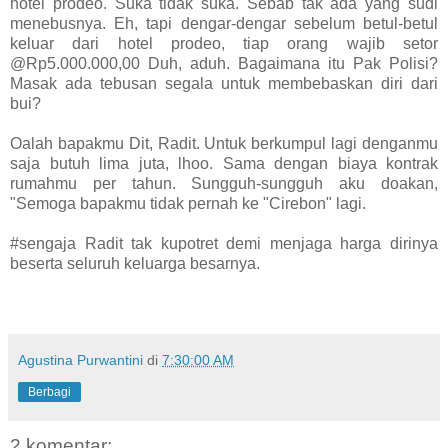
hotel prodeo. Suka tidak suka. Sebab tak ada yang sudi
menebusnya. Eh, tapi dengar-dengar sebelum betul-betul
keluar dari hotel prodeo, tiap orang wajib setor
@Rp5.000.000,00 Duh, aduh. Bagaimana itu Pak Polisi?
Masak ada tebusan segala untuk membebaskan diri dari
bui?
Oalah bapakmu Dit, Radit. Untuk berkumpul lagi denganmu
saja butuh lima juta, lhoo. Sama dengan biaya kontrak
rumahmu per tahun. Sungguh-sungguh aku doakan,
"Semoga bapakmu tidak pernah ke "Cirebon" lagi.
#sengaja Radit tak kupotret demi menjaga harga dirinya
beserta seluruh keluarga besarnya.
Agustina Purwantini
di
7:30:00 AM
Berbagi
2 komentar: