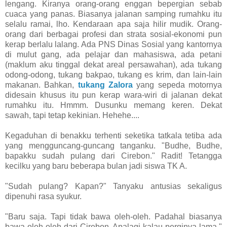
lengang. Kiranya orang-orang enggan bepergian sebab
cuaca yang panas. Biasanya jalanan samping rumahku itu
selalu ramai, lho. Kendaraan apa saja hilir mudik. Orang-
orang dari berbagai profesi dan strata sosial-ekonomi pun
kerap berlalu lalang. Ada PNS Dinas Sosial yang kantornya
di mulut gang, ada pelajar dan mahasiswa, ada petani
(maklum aku tinggal dekat areal persawahan), ada tukang
odong-odong, tukang bakpao, tukang es krim, dan lain-lain
makanan. Bahkan,
tukang Zalora
yang sepeda motornya
didesain khusus itu pun kerap wara-wiri di jalanan dekat
rumahku itu. Hmmm. Dusunku memang keren. Dekat
sawah, tapi tetap kekinian. Hehehe....
Kegaduhan di benakku terhenti seketika tatkala tetiba ada
yang mengguncang-guncang tanganku. "Budhe, Budhe,
bapakku sudah pulang dari Cirebon." Radit! Tetangga
kecilku yang baru beberapa bulan jadi siswa TK A.
"Sudah pulang? Kapan?" Tanyaku antusias sekaligus
dipenuhi rasa syukur.
"Baru saja. Tapi tidak bawa oleh-oleh. Padahal biasanya
bawa oleh-oleh dari Cirebon. Apalagi kalau perginya lama,"