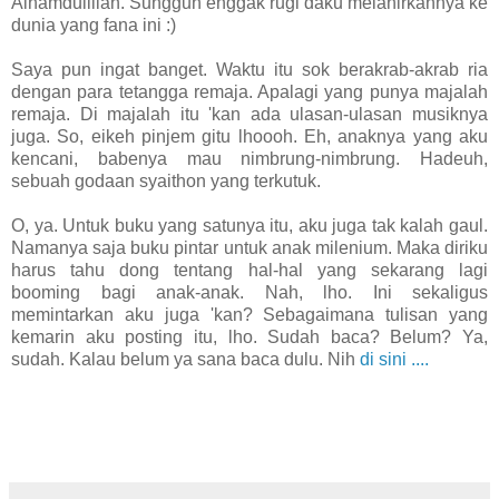
Alhamdulillah. Sungguh enggak rugi daku melahirkannya ke
dunia yang fana ini :)
Saya pun ingat banget. Waktu itu sok berakrab-akrab ria
dengan para tetangga remaja. Apalagi yang punya majalah
remaja. Di majalah itu 'kan ada ulasan-ulasan musiknya
juga. So, eikeh pinjem gitu lhoooh. Eh, anaknya yang aku
kencani, babenya mau nimbrung-nimbrung. Hadeuh,
sebuah godaan syaithon yang terkutuk.
O, ya. Untuk buku yang satunya itu, aku juga tak kalah gaul.
Namanya saja buku pintar untuk anak milenium. Maka diriku
harus tahu dong tentang hal-hal yang sekarang lagi
booming bagi anak-anak. Nah, lho. Ini sekaligus
memintarkan aku juga 'kan? Sebagaimana tulisan yang
kemarin aku posting itu, lho. Sudah baca? Belum? Ya,
sudah. Kalau belum ya sana baca dulu. Nih
di sini ....