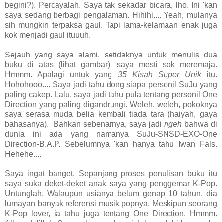
begini?). Percayalah. Saya tak sekadar bicara, lho. Ini 'kan
saya sedang berbagi pengalaman. Hihihi.... Yeah, mulanya
sih mungkin terpaksa gaul. Tapi lama-kelamaan enak juga
kok menjadi gaul ituuuh.
Sejauh yang saya alami, setidaknya untuk menulis dua
buku di atas (lihat gambar), saya mesti sok meremaja.
Hmmm. Apalagi untuk yang
35 Kisah Super Unik
itu.
Hohohooo.... Saya jadi tahu dong siapa personil SuJu yang
paling cakep. Lalu, saya jadi tahu pula tentang personil One
Direction yang paling digandrungi. Weleh, weleh, pokoknya
saya serasa muda belia kembali tiada tara (haiyah, gaya
bahasanya). Bahkan sebenarnya, saya jadi
ngeh
bahwa di
dunia ini ada yang namanya SuJu-SNSD-EXO-One
Direction-B.A.P. Sebelumnya 'kan hanya tahu Iwan Fals.
Hehehe....
Saya ingat banget. Sepanjang proses penulisan buku itu
saya suka deket-deket anak saya yang penggemar K-Pop.
Untunglah. Walaupun usianya belum genap 10 tahun, dia
lumayan banyak referensi musik popnya. Meskipun seorang
K-Pop lover, ia tahu juga tentang One Direction. Hmmm.