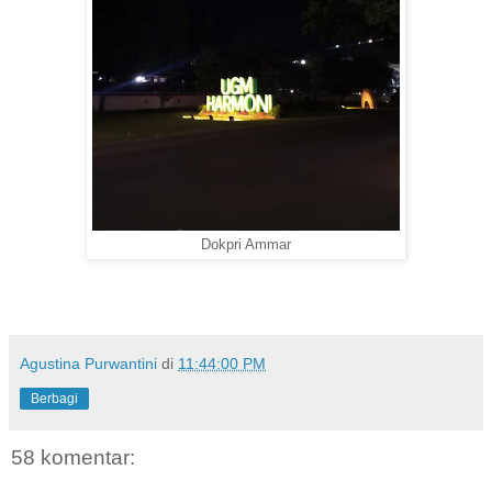
Dokpri Ammar
Agustina Purwantini
di
11:44:00 PM
Berbagi
58 komentar: