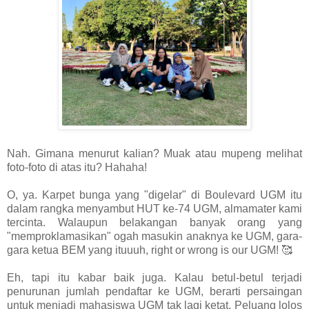
Nah. Gimana menurut kalian? Muak atau mupeng melihat
foto-foto di atas itu? Hahaha!
O, ya. Karpet bunga yang "digelar" di Boulevard UGM itu
dalam rangka menyambut HUT ke-74 UGM, almamater kami
tercinta. Walaupun belakangan banyak orang yang
"memproklamasikan" ogah masukin anaknya ke UGM, gara-
gara ketua BEM yang ituuuh, right or wrong is our UGM! 🥰
Eh, tapi itu kabar baik juga. Kalau betul-betul terjadi
penurunan jumlah pendaftar ke UGM, berarti persaingan
untuk menjadi mahasiswa UGM tak lagi ketat. Peluang lolos