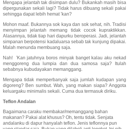
Mengapa jelantah tak disimpan dulu? Bukankah masih bisa
dipergunakan sekali lagi? Tidak harus dibuang sekali pakai
sehingga dapat lebih hemat 'kan?
Mohon maaf. Bukannya sok kaya dan sok sehat, nih. Tradisi
menyimpan jelantah memang tidak cocok kupraktikkan.
Alasannya, tidak tiap hari dapurku beroperasi. Jadi, jelantah
simpanan berpotensi kadaluarsa sebab tak kunjung dipakai.
Malah menunda membuang saja.
Nah! 'Kan jatuhnya boros minyak banget kalau aku nekad
menggoreng dua lumpia dan dua samosa saja? Itulah
sebabnya kubudayakan memanggang.
Mengapa tidak memperbanyak saja jumlah kudapan yang
digoreng? Ben sumbut. Wah, yang makan siapa? Anggota
keluargaku minimalis sekali. Cuma dua termasuk diriku.
Teflon Andalan
Bagaimana caraku membakar/memanggang bahan
makanan? Pakai alat khusus? Oh, tentu tidak. Senjata
andalanku di dapur hanyalah teflon. Jenis teflonnya pun
yang standar saja. Bukan yang dilabeli anti lengket. Ini nih,