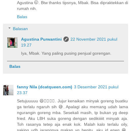
Agustina 🤭. Btw thanks tipsnya, Mbak. Bisa dipraktekkan di
rumah nih.
Balas
Balasan
Agustina Purwantini
22 November 2021 pukul
19.27
Iya, Mbak. Yang paling pusing penjual gorengan.
Balas
fanny Nila (dcatqueen.com)
3 Desember 2021 pukul
23.37
Setujuuuuu 😄👍🏿👍🏿. Jujur kenaikan minyak goreng buatku
ga terlalu ngaruh sih 😅. Apalagi aku memang udah lama
ngurangin goreng mba. Sesekali masih, tp bukan yg deep
fried. Aku LBH suka goreng dengan sedikiiiiit minyak aja.
Toh rasanya tetep aja enak kok. Malah kalo terlalu oily,
saking udh jarangnya makan yg begitu, aku jd eneg 😁.