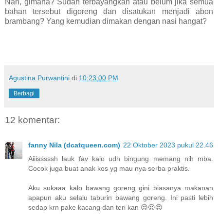
Nah, gimana? Sudah terbayangkan atau belum jika semua
bahan tersebut digoreng dan disatukan menjadi abon
brambang? Yang kemudian dimakan dengan nasi hangat?
Agustina Purwantini
di
10:23:00 PM
Berbagi
12 komentar:
fanny Nila (dcatqueen.com)
22 Oktober 2023 pukul 22.46
Aiiisssssh lauk fav kalo udh bingung memang nih mba.
Cocok juga buat anak kos yg mau nya serba praktis.
Aku sukaaa kalo bawang goreng gini biasanya makanan
apapun aku selalu taburin bawang goreng. Ini pasti lebih
sedap krn pake kacang dan teri kan 😍😍😍